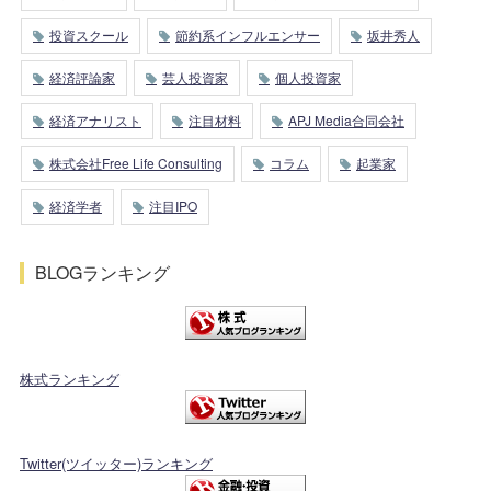
投資スクール
節約系インフルエンサー
坂井秀人
経済評論家
芸人投資家
個人投資家
経済アナリスト
注目材料
APJ Media合同会社
株式会社Free Life Consulting
コラム
起業家
経済学者
注目IPO
BLOGランキング
株式ランキング
Twitter(ツイッター)ランキング