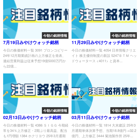
今朝の銘柄情報
今朝の銘柄情報
7月19日みやけウォッチ銘柄
11月29日みやけウォッチ銘柄
今日の株価材料一覧 3091 ブロンコビリー
今日の株価材料一覧 4054 日本情報クリエ
24年12月期業績計画の上方修正を発表、
イト 株主優待制度の新設 5247ＢＴＭ ヘッ
連結営業利益は従来予想19億5000万円か
ドウォータース <4011> と資本...
ら22億...
今朝の銘柄情報
今朝の銘柄情報
02月13日みやけウォッチ銘柄
03月11日みやけウォッチ銘柄
今日の株価材料一覧 4386 ＳＩＧＧ 今期経
今日の株価材料一覧 1814 大末建設 25年3
常を34％上方修正・2期ぶり最高益、配当
月通期単体決算予想、当期18.8億円→32.2
も1円増額 1384 ホクリヨウ 25年3月通期
億円、上方修正 3444 菊池製作所 25年...