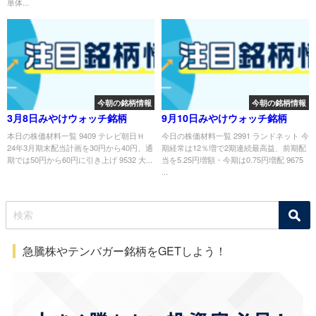
単体...
今朝の銘柄情報
今朝の銘柄情報
3月8日みやけウォッチ銘柄
9月10日みやけウォッチ銘柄
本日の株価材料一覧 9409 テレビ朝日Ｈ
今日の株価材料一覧 2991 ランドネット 今
24年3月期末配当計画を30円から40円、通
期経常は12％増で2期連続最高益、前期配
期では50円から60円に引き上げ 9532 大...
当を5.25円増額・今期は0.75円増配 9675
...
急騰株やテンバガー銘柄をGETしよう！