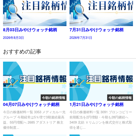
8月03日みやけウォッチ銘柄
7月31日みやけウォッチ銘柄
2026年8月3日
2026年7月31日
おすすめの記事
今朝の銘柄情報
今朝の銘柄情報
04月07日みやけウォッチ銘柄
1月21日みやけウォッチ銘柄
今日の株価材料一覧 3353 メディカル一光
今日の株価材料一覧 3091 ブロンコビリー
グループ 今期経常は5％増で3期連続最高
前期配当を2円増額・今期も28円継続へ
益、55円増配へ 2685 アダストリア 株主
3409 北紡 Ｖリムジンを株式交付と株式取
優待制度...
得を通じ...