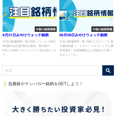
今朝の銘柄情報
今朝の銘柄情報
6月21日みやけウォッチ銘柄
06月09日みやけウォッチ銘柄
今日の株価材料一覧 4420 イーソル 146万
今日の株価材料一覧 7462 ＣＡＰＩＴＡ 株
800株の自社株消却を発表、発行株の
主優待制度（「ＣＡＰＩＴＡプレミアム優
6.81％ 2599 ジャパンフーズ 丸紅系のＪＡ
待倶楽部」5,000種類以上の商品から選べ
Ｆ...
るポイントを...
急騰株やテンバガー銘柄をGETしよう！