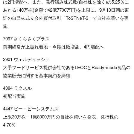
は2円増配へ。また、発行済み株式数(自社株を除く)の5.25％に
あたる140万株(金額で42億7700万円)を上限に、9月13日朝の東
証の自己株式立会外買付取引「ToSTNeT-3」で自社株買いを実
施
7097 さくらさくプラス
前期経常が上振れ着地・今期は微増益、4円増配へ
2901 ウェルディッシュ
大手フードサービス提供会社であるLEOCとReady-made食品の
協業販売に関する基本契約を締結
4384 ラクスル
初配当実施
4447 ピー・ビーシステムズ
上限30万株・1億8000万円の自社株買いを発表、発行株の
4.70％