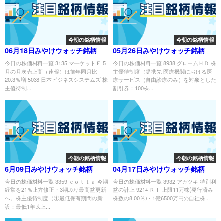
今朝の銘柄情報
今朝の銘柄情報
06月18日みやけウォッチ銘柄
05月26日みやけウォッチ銘柄
今日の株価材料一覧 3135 マーケットＥ 5
今日の株価材料一覧 8938 グロームＨＤ 株
月の月次売上高（速報）は前年同月比
主優待制度（提携先 医療機関における医
20.3％増 5036 日本ビジネスシステムズ 株
療サービス（自由診療のみ）を対象とした
主優待制...
割引券：100株...
今朝の銘柄情報
今朝の銘柄情報
6月09日みやけウォッチ銘柄
04月17日みやけウォッチ銘柄
今日の株価材料一覧 3359 ｃｏｔｔａ 今期
今日の株価材料一覧 3932 アカツキ 特別利
経常を21％上方修正・3期ぶり最高益更新
益の計上 9214 ＲＩ 上限11万株(発行済み
へ。株主優待制度（①最低保有期間の新
株数の8.00％)・1億6500万円の自社株...
設：最低1年以上...