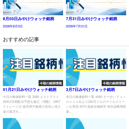
8月03日みやけウォッチ銘柄
7月31日みやけウォッチ銘柄
2026年8月3日
2026年7月31日
おすすめの記事
今朝の銘柄情報
今朝の銘柄情報
01月21日みやけウォッチ銘柄
3月7日みやけウォッチ銘柄
今日の株価材料一覧 3280 エストラスト
本日の株価材料一覧 4565 そーせい Ｆｏｒ
25年2月期配当予想を修正（増配） 2997
ｍｏｓａ社より250万ドルのマイルストー
ストレージ王 販売用不動産の売却と借入
ンを受領 4570 免疫生物研究 体外診断用医
金の返済を...
薬...