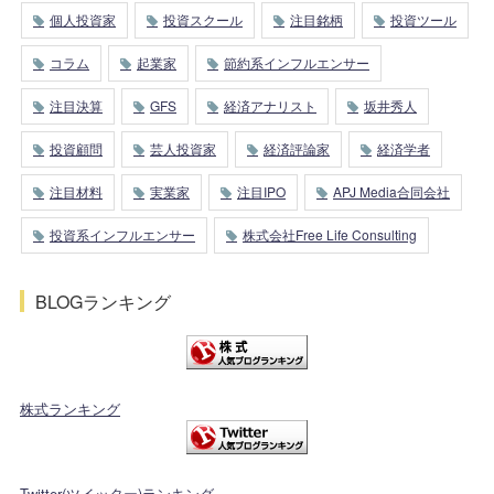
個人投資家
投資スクール
注目銘柄
投資ツール
コラム
起業家
節約系インフルエンサー
注目決算
GFS
経済アナリスト
坂井秀人
投資顧問
芸人投資家
経済評論家
経済学者
注目材料
実業家
注目IPO
APJ Media合同会社
投資系インフルエンサー
株式会社Free Life Consulting
BLOGランキング
株式ランキング
Twitter(ツイッター)ランキング