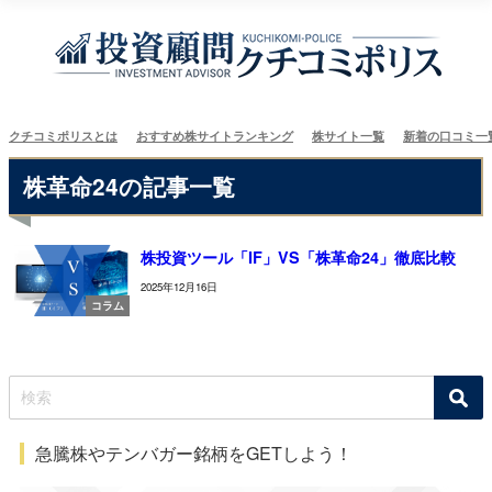
クチコミポリスとは
おすすめ株サイトランキング
株サイト一覧
新着の口コミ一
株革命24の記事一覧
株投資ツール「IF」VS「株革命24」徹底比較
2025年12月16日
コラム
急騰株やテンバガー銘柄をGETしよう！