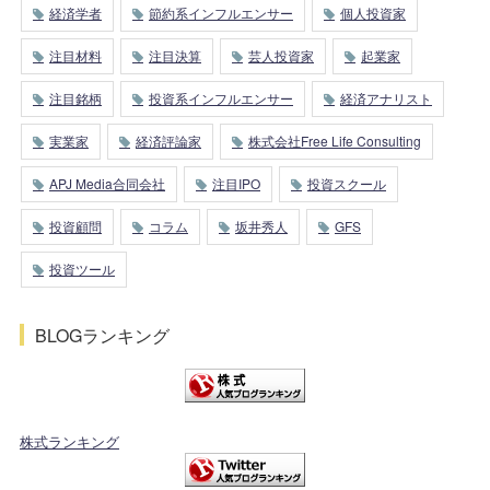
経済学者
節約系インフルエンサー
個人投資家
注目材料
注目決算
芸人投資家
起業家
注目銘柄
投資系インフルエンサー
経済アナリスト
実業家
経済評論家
株式会社Free Life Consulting
APJ Media合同会社
注目IPO
投資スクール
投資顧問
コラム
坂井秀人
GFS
投資ツール
BLOGランキング
株式ランキング