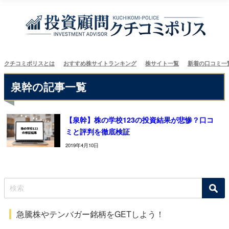
クチコミポリスとは
おすすめ株サイトランキング
株サイト一覧
新着の口コミ一
泉幹の記事一覧
【泉幹】株の学校123の投資結果が悲惨？口コ
ミと評判を徹底検証
2019年4月10日
急騰株やテンバガー銘柄をGETしよう！