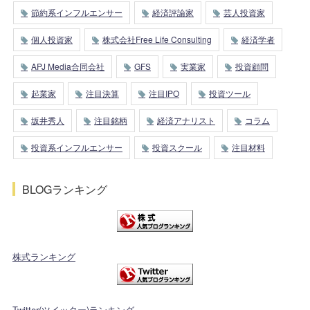
節約系インフルエンサー
経済評論家
芸人投資家
個人投資家
株式会社Free Life Consulting
経済学者
APJ Media合同会社
GFS
実業家
投資顧問
起業家
注目決算
注目IPO
投資ツール
坂井秀人
注目銘柄
経済アナリスト
コラム
投資系インフルエンサー
投資スクール
注目材料
BLOGランキング
株式ランキング
Twitter(ツイッター)ランキング