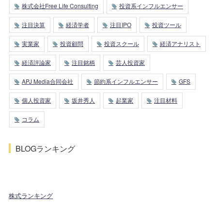
株式会社Free Life Consulting
投資系インフルエンサー
注目決算
経済学者
注目IPO
投資ツール
実業家
投資顧問
投資スクール
経済アナリスト
経済評論家
注目銘柄
芸人投資家
APJ Media合同会社
節約系インフルエンサー
GFS
個人投資家
坂井秀人
起業家
注目材料
コラム
BLOGランキング
株式ランキング