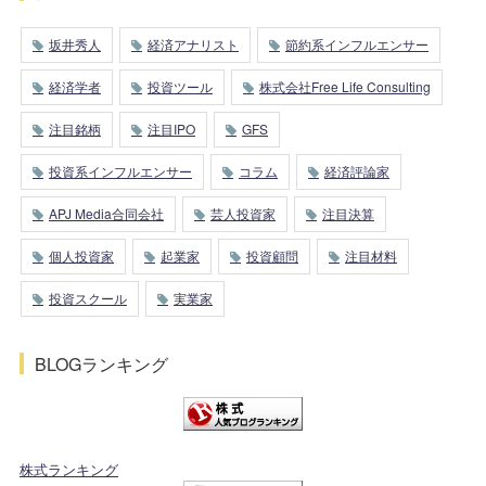
坂井秀人
経済アナリスト
節約系インフルエンサー
経済学者
投資ツール
株式会社Free Life Consulting
注目銘柄
注目IPO
GFS
投資系インフルエンサー
コラム
経済評論家
APJ Media合同会社
芸人投資家
注目決算
個人投資家
起業家
投資顧問
注目材料
投資スクール
実業家
BLOGランキング
株式ランキング