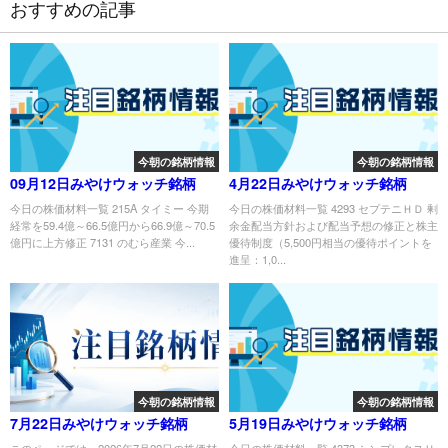
おすすめの記事
今朝の銘柄情報
今朝の銘柄情報
09月12日みやけウォッチ銘柄
4月22日みやけウォッチ銘柄
今日の株価材料一覧 215A タイミー 今期
今日の株価材料一覧 4293 セプテニＨＤ 剰
経常を59.4億～66.5億円から66.9億～70.5
余金配当方針および配当予想の修正と株主
億円に上方修正 7131 のむら産業 今...
優待制度（5,500円相当の優待ポイントを
進呈：1,0...
今朝の銘柄情報
今朝の銘柄情報
7月22日みやけウォッチ銘柄
5月19日みやけウォッチ銘柄