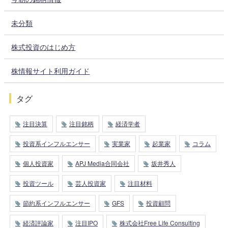
未分類
株式投資のはじめ方
株情報サイト利用ガイド
タグ
注目決算
注目銘柄
経済学者
投資系インフルエンサー
実業家
起業家
コラム
個人投資家
APJ Media合同会社
坂井秀人
投資ツール
芸人投資家
注目材料
節約系インフルエンサー
GFS
投資顧問
経済評論家
注目IPO
株式会社Free Life Consulting