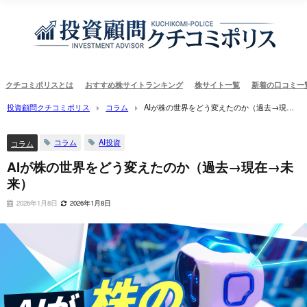
クチコミポリスとは
おすすめ株サイトランキング
株サイト一覧
新着の口コミ一
投資顧問クチコミポリス
コラム
AIが株の世界をどう変えたのか（過去→現在
→未来）
コラム
AI投資
コラム
AIが株の世界をどう変えたのか（過去→現在→未
来）
2026年1月8日
2026年1月8日