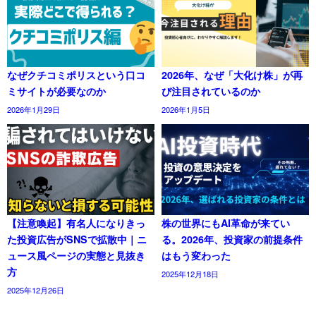
なぜクチコミポリスという口コ
2026年、なぜ「大化け株」が再
ミサイトが必要なのか
び注目されているのか
2026年1月29日
2026年1月5日
【注意喚起】有名人になりきっ
株の世界にもAI革命が来てい
た投資広告がSNSで拡散中｜ニ
る。2026年、投資家の前提条件
ュース風ページの実態と見抜き
はもう変わった
方
2025年12月18日
2025年12月26日