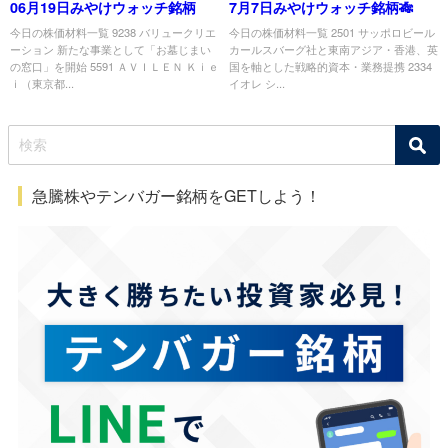
06月19日みやけウォッチ銘柄
7月7日みやけウォッチ銘柄🎋
今日の株価材料一覧 9238 バリュークリエ
今日の株価材料一覧 2501 サッポロビール
ーション 新たな事業として「お墓じまい
カールスバーグ社と東南アジア・香港、英
の窓口」を開始 5591 ＡＶＩＬＥＮ Ｋｉｅ
国を軸とした戦略的資本・業務提携 2334
ｉ（東京都...
イオレ シ...
急騰株やテンバガー銘柄をGETしよう！