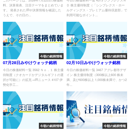
このページでは、2026年7月22日の株価材
今日の株価材料一覧 4373 シンプレクスＨ
料、決算発表、注目テーマをまとめていま
Ｄ 株主優待制度（「シンプレクス・ホー
す。 発表されたIRや決算情報を確認した
ルディングス・プレミアム優待倶楽部」で
うえで、その日の...
利用可能なポイント...
今朝の銘柄情報
今朝の銘柄情報
07月28日みやけウォッチ銘柄
02月10日みやけウォッチ銘柄
今日の株価材料一覧 3562 Ｎｏ．１ 株主優
今日の株価材料一覧 3467 アグレ都市デザ
待制度（クオカードかデジタルギフトの選
イン 株主優待制度（300株以上600 株未
択が可能に）の拡充→IRニュース 4107 伊
満、及び600株以上 1,000株未満で、かつ2
勢化学工...
年...
今朝の銘柄情報
今朝の銘柄情報