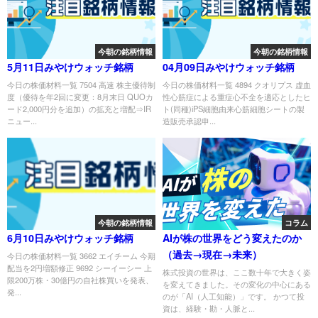
今朝の銘柄情報
今朝の銘柄情報
5月11日みやけウォッチ銘柄
04月09日みやけウォッチ銘柄
今日の株価材料一覧 7504 高速 株主優待制
今日の株価材料一覧 4894 クオリプス 虚血
度（優待を年2回に変更：8月末日 QUOカ
性心筋症による重症心不全を適応としたヒ
ード2,000円分を追加）の拡充と増配⇒IR
ト(同種)iPS細胞由来心筋細胞シートの製
ニュー...
造販売承認申...
今朝の銘柄情報
コラム
6月10日みやけウォッチ銘柄
AIが株の世界をどう変えたのか
（過去→現在→未来）
今日の株価材料一覧 3662 エイチーム 今期
配当を2円増額修正 9692 シーイーシー 上
株式投資の世界は、ここ数十年で大きく姿
限200万株・30億円の自社株買いを発表、
を変えてきました。その変化の中心にある
発...
のが「AI（人工知能）」です。 かつて投
資は、経験・勘・人脈と...