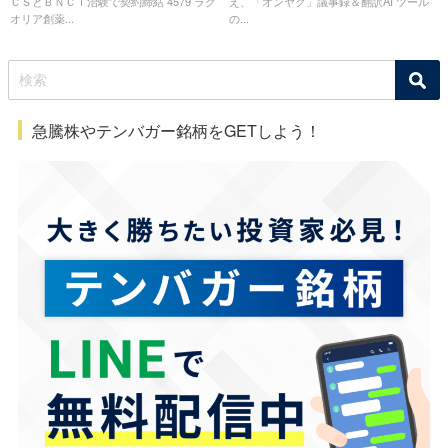
ＣＳとＢＮＣＴ治験で契約締結 4579 ラク
え、「オンヤク」議事録＆翻訳AI ツール
オリア創薬...
の...
急騰株やテンバガー銘柄をGETしよう！