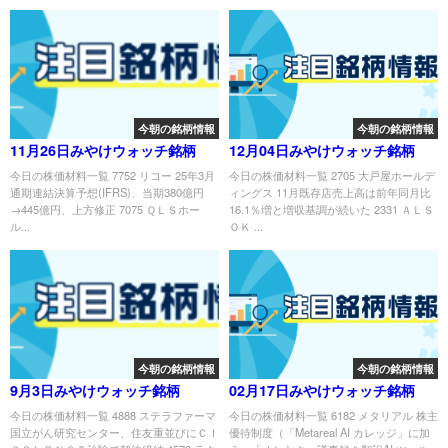
今朝の銘柄情報
今朝の銘柄情報
11月26日みやけウォッチ銘柄
12月04日みやけウォッチ銘柄
今日の株価材料一覧 7752 リコー 25年3月
今日の株価材料一覧 2705 大戸屋ホールデ
通期連結決算予想(IFRS)、当期380億円
ィングス 11月既存店売上高は前年同月比
→445億円、上方修正 7075 ＱＬＳホー
16.1％増と増収基調が続いた 2331 ＡＬＳ
ル...
ＯＫ ...
今朝の銘柄情報
今朝の銘柄情報
9月3日みやけウォッチ銘柄
02月17日みやけウォッチ銘柄
今日の株価材料一覧 4888 ステラファーマ
今日の株価材料一覧 6182 メタリアル 株主
国立がん研究センター、住友重並びにＣＩ
優待制度（「Metareal AI カレッジ」に加