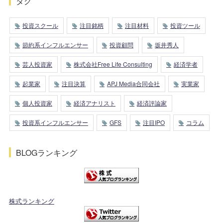
タグ
投資スクール
注目銘柄
注目材料
投資ツール
節約系インフルエンサー
投資顧問
坂井秀人
芸人投資家
株式会社Free Life Consulting
経済学者
起業家
注目決算
APJ Media合同会社
実業家
個人投資家
経済アナリスト
経済評論家
投資系インフルエンサー
GFS
注目IPO
コラム
BLOGランキング
株式ランキング