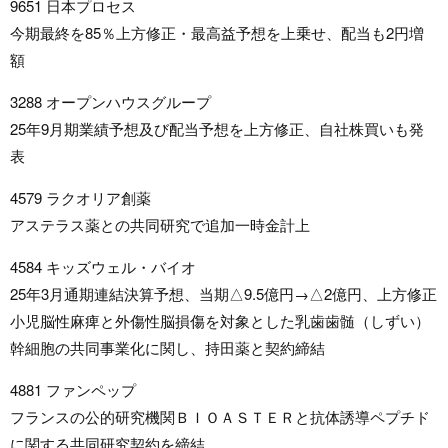
9651 日本プロセス
今期最終を85％上方修正・最高益予想を上乗せ、配当も2円増
額
3288 オープンハウスグループ
25年9月期業績予想及び配当予想を上方修正、自社株買いも発
表
4579 ラクオリア創薬
アステラス薬との共同研究で追加一時金計上
4584 キッズウェル・バイオ
25年3月通期連結決算予想、当期△9.5億円→△2億円、上方修正
小児脳性麻痺と外傷性脳損傷を対象とした乳歯歯髄（しずい）
幹細胞の共同事業化に関し、持田薬と契約締結
4881 ファンペップ
フランスの公的研究機関ＢＩＯＡＳＴＥＲと抗体誘導ペプチド
に関する共同研究契約を締結