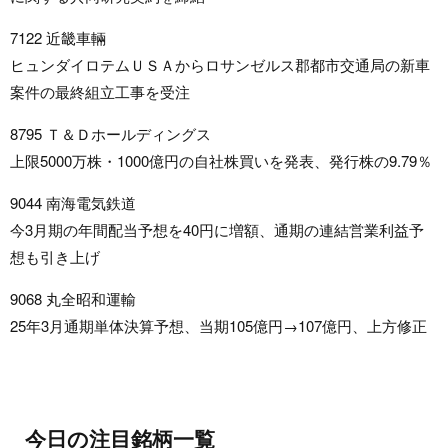
7122 近畿車輛
ヒュンダイロテムＵＳＡからロサンゼルス郡都市交通局の新車
案件の最終組立工事を受注
8795 Ｔ＆Ｄホールディングス
上限5000万株・1000億円の自社株買いを発表、発行株の9.79％
9044 南海電気鉄道
今3月期の年間配当予想を40円に増額、通期の連結営業利益予
想も引き上げ
9068 丸全昭和運輸
25年3月通期単体決算予想、当期105億円→107億円、上方修正
今日の注目銘柄一覧