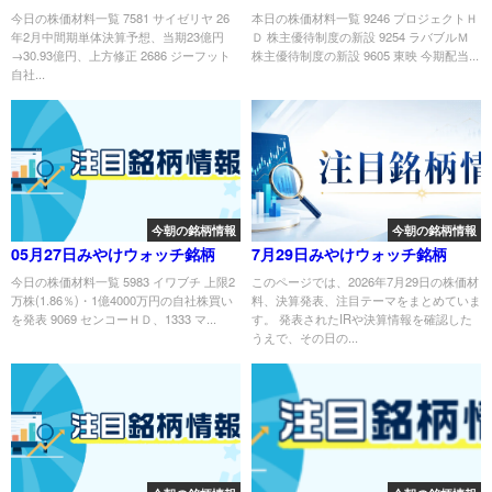
今日の株価材料一覧 7581 サイゼリヤ 26
本日の株価材料一覧 9246 プロジェクトＨ
年2月中間期単体決算予想、当期23億円
Ｄ 株主優待制度の新設 9254 ラバブルＭ
→30.93億円、上方修正 2686 ジーフット
株主優待制度の新設 9605 東映 今期配当...
自社...
今朝の銘柄情報
今朝の銘柄情報
05月27日みやけウォッチ銘柄
7月29日みやけウォッチ銘柄
今日の株価材料一覧 5983 イワブチ 上限2
このページでは、2026年7月29日の株価材
万株(1.86％)・1億4000万円の自社株買い
料、決算発表、注目テーマをまとめていま
を発表 9069 センコーＨＤ、1333 マ...
す。 発表されたIRや決算情報を確認した
うえで、その日の...