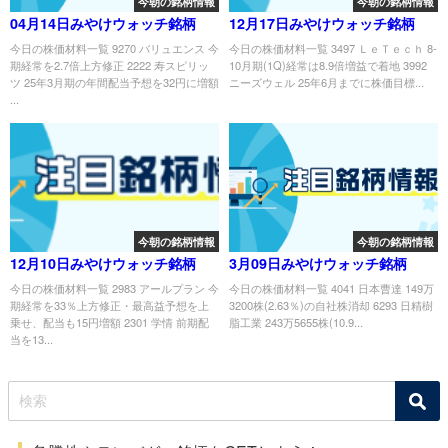
今朝の銘柄情報
今朝の銘柄情報
04月14日みやけウォッチ銘柄
12月17日みやけウォッチ銘柄
今日の株価材料一覧 9270 バリュエンス 今
今日の株価材料一覧 3497 ＬｅＴｅｃｈ 8-
期経常を2.7倍上方修正 2222 寿スピリッ
10月期(1Q)経常は8.9倍増益で着地 3992
ツ 25年3月期の年間配当予想を32円に増額
ニーズウェル 25年6月までに株価目標...
...
今朝の銘柄情報
今朝の銘柄情報
12月10日みやけウォッチ銘柄
3月09日みやけウォッチ銘柄
今日の株価材料一覧 2983 アールプラン 今
今日の株価材料一覧 4041 日本曹達 149万
期経常を33％上方修正・最高益予想を上
3200株(2.63％)の自社株消却 6293 日精樹
乗せ、配当も15円増額 2301 学情 前期配
脂工業 243万5655株(10.9...
当を13...