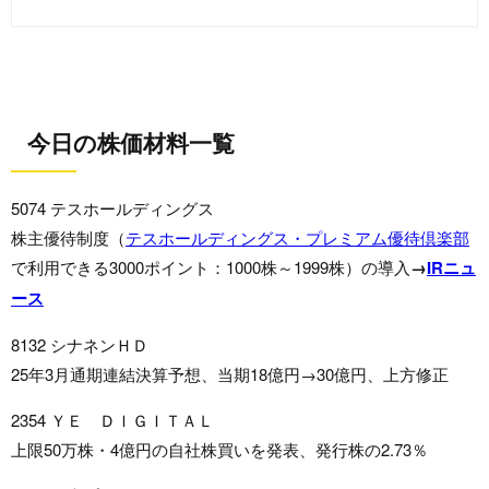
今日の株価材料一覧
5074 テスホールディングス
株主優待制度（
テスホールディングス・プレミアム優待倶楽部
で利用できる3000ポイント：1000株～1999株）の導入
→
IRニュ
ース
8132 シナネンＨＤ
25年3月通期連結決算予想、当期18億円→30億円、上方修正
2354 ＹＥ ＤＩＧＩＴＡＬ
上限50万株・4億円の自社株買いを発表、発行株の2.73％