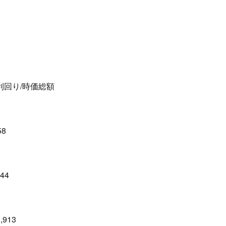
当利回り/時価総額
58
44
,913