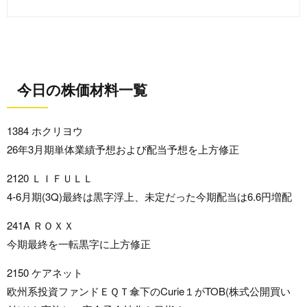
今日の株価材料一覧
1384 ホクリヨウ
26年3月期単体業績予想および配当予想を上方修正
2120 ＬＩＦＵＬＬ
4-6月期(3Q)最終は黒字浮上、未定だった今期配当は6.6円増配
241A ＲＯＸＸ
今期最終を一転黒字に上方修正
2150 ケアネット
欧州系投資ファンドＥＱＴ傘下のCurie１がTOB(株式公開買い