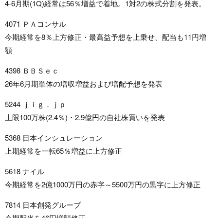
4-6月期(1Q)経常は56％増益で着地。1対2の株式分割を発表。
4071 ＰＡコンサル
今期経常を8％上方修正・最高益予想を上乗せ、配当も11円増
額
4398 ＢＢＳｅｃ
26年6月期単体の増収増益および増配予想を発表
5244 ｊｉｇ．ｊｐ
上限100万株(2.4％)・2.9億円の自社株買いを発表
5368 日本インシュレーション
上期経常を一転65％増益に上方修正
5618 ナイル
今期経常を2億1000万円の赤字～5500万円の黒字に上方修正
7814 日本創発グループ
今期配当を46円増額修正