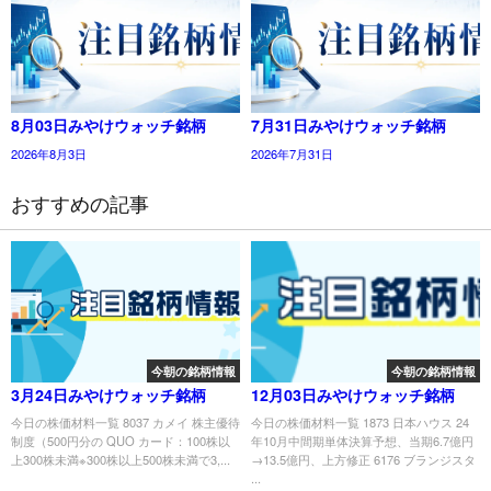
8月03日みやけウォッチ銘柄
7月31日みやけウォッチ銘柄
2026年8月3日
2026年7月31日
おすすめの記事
今朝の銘柄情報
今朝の銘柄情報
3月24日みやけウォッチ銘柄
12月03日みやけウォッチ銘柄
今日の株価材料一覧 8037 カメイ 株主優待
今日の株価材料一覧 1873 日本ハウス 24
制度（500円分の QUO カード：100株以
年10月中間期単体決算予想、当期6.7億円
上300株未満※300株以上500株未満で3,...
→13.5億円、上方修正 6176 ブランジスタ
...