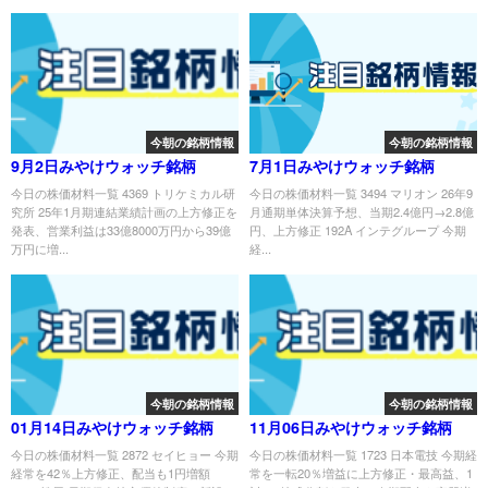
今朝の銘柄情報
今朝の銘柄情報
9月2日みやけウォッチ銘柄
7月1日みやけウォッチ銘柄
今日の株価材料一覧 4369 トリケミカル研
今日の株価材料一覧 3494 マリオン 26年9
究所 25年1月期連結業績計画の上方修正を
月通期単体決算予想、当期2.4億円→2.8億
発表、営業利益は33億8000万円から39億
円、上方修正 192A インテグループ 今期
万円に増...
経...
今朝の銘柄情報
今朝の銘柄情報
01月14日みやけウォッチ銘柄
11月06日みやけウォッチ銘柄
今日の株価材料一覧 2872 セイヒョー 今期
今日の株価材料一覧 1723 日本電技 今期経
経常を42％上方修正、配当も1円増額
常を一転20％増益に上方修正・最高益、1