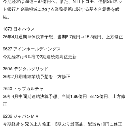
今期経常は88億～97億円へ。また、NTTドコモ、住信SBIネッ
ト銀行と金融領域における業務提携に関する基本合意書を締
結。
1873 日本ハウス
26年4月通期単体決算予想、当期8.7億円→15.3億円、上方修正
9627 アインホールディングス
今期経常は6％増で2期連続最高益更新
350A デジタルグリッド
26年7月期連結業績予想を上方修正
7640 トップカルチャ
26年4月中間期連結決算予想、当期1.86億円→8.12億円、上方修
正
9236 ジャパンＭＡ
今期経常を52％上方修正・3期ぶり最高益、配当も10円に修正