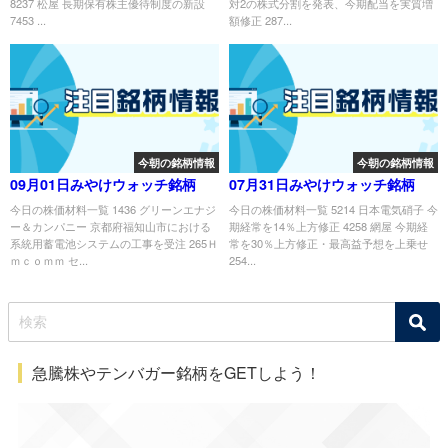
8237 松屋 長期保有株主優待制度の新設
対2の株式分割を発表、今期配当を実質増
7453 ...
額修正 287...
今朝の銘柄情報
今朝の銘柄情報
09月01日みやけウォッチ銘柄
07月31日みやけウォッチ銘柄
今日の株価材料一覧 1436 グリーンエナジ
今日の株価材料一覧 5214 日本電気硝子 今
ー＆カンパニー 京都府福知山市における
期経常を14％上方修正 4258 網屋 今期経
系統用蓄電池システムの工事を受注 265Ｈ
常を30％上方修正・最高益予想を上乗せ
ｍｃｏｍｍ セ...
254...
急騰株やテンバガー銘柄をGETしよう！