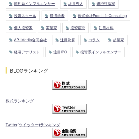
節約系インフルエンサー
坂井秀人
経済評論家
投資スクール
経済学者
株式会社Free Life Consulting
個人投資家
実業家
投資顧問
注目材料
APJ Media合同会社
注目決算
コラム
起業家
経済アナリスト
注目IPO
投資系インフルエンサー
BLOGランキング
株式ランキング
Twitter(ツイッター)ランキング