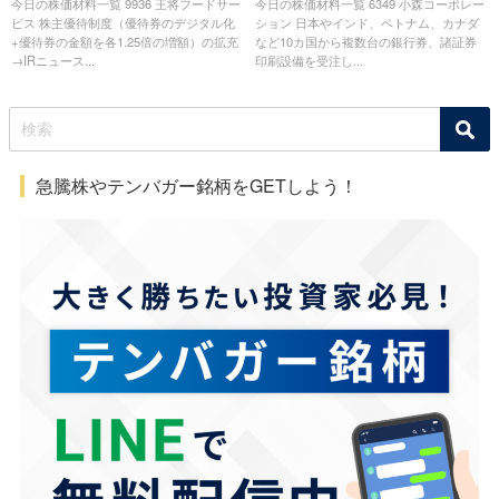
今日の株価材料一覧 9936 王将フードサー
今日の株価材料一覧 6349 小森コーポレー
ビス 株主優待制度（優待券のデジタル化
ション 日本やインド、ベトナム、カナダ
+優待券の金額を各1.25倍の増額）の拡充
など10カ国から複数台の銀行券、諸証券
→IRニュース...
印刷設備を受注し...
急騰株やテンバガー銘柄をGETしよう！