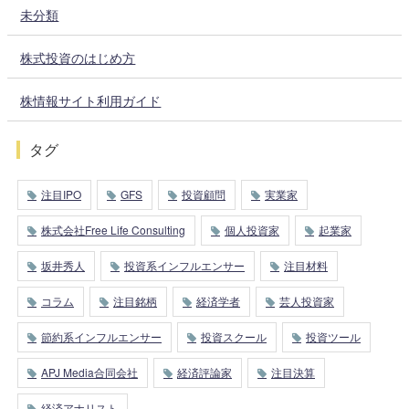
未分類
株式投資のはじめ方
株情報サイト利用ガイド
タグ
注目IPO
GFS
投資顧問
実業家
株式会社Free Life Consulting
個人投資家
起業家
坂井秀人
投資系インフルエンサー
注目材料
コラム
注目銘柄
経済学者
芸人投資家
節約系インフルエンサー
投資スクール
投資ツール
APJ Media合同会社
経済評論家
注目決算
経済アナリスト