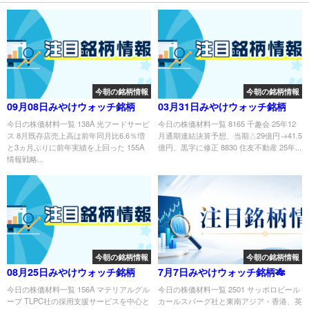
今朝の銘柄情報
今朝の銘柄情報
09月08日みやけウォッチ銘柄
03月31日みやけウォッチ銘柄
今日の株価材料一覧 138A 光フードサービ
今日の株価材料一覧 8165 千趣会 25年12
ス 8月既存店売上高は前年同月比6.6％増
月通期連結決算予想、当期△29億円→41.5
と3ヵ月ぶりに前年実績を上回った 155A
億円、黒字に修正 8830 住友不動産 25年...
情報戦略...
今朝の銘柄情報
今朝の銘柄情報
08月25日みやけウォッチ銘柄
7月7日みやけウォッチ銘柄🎋
今日の株価材料一覧 156A マテリアルグル
今日の株価材料一覧 2501 サッポロビール
ープ TLPC社の採用支援サービスを中心と
カールスバーグ社と東南アジア・香港、英