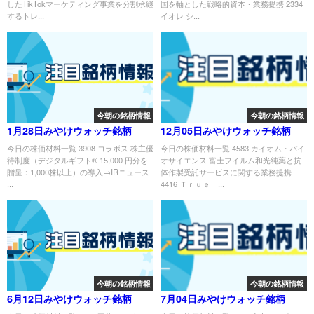
したTikTokマーケティング事業を分割承継
国を軸とした戦略的資本・業務提携 2334
するトレ...
イオレ シ...
今朝の銘柄情報
今朝の銘柄情報
1月28日みやけウォッチ銘柄
12月05日みやけウォッチ銘柄
今日の株価材料一覧 3908 コラボス 株主優
今日の株価材料一覧 4583 カイオム・バイ
待制度（デジタルギフト® 15,000 円分を
オサイエンス 富士フイルム和光純薬と抗
贈呈：1,000株以上）の導入→IRニュース
体作製受託サービスに関する業務提携
...
4416 Ｔｒｕｅ ...
今朝の銘柄情報
今朝の銘柄情報
6月12日みやけウォッチ銘柄
7月04日みやけウォッチ銘柄