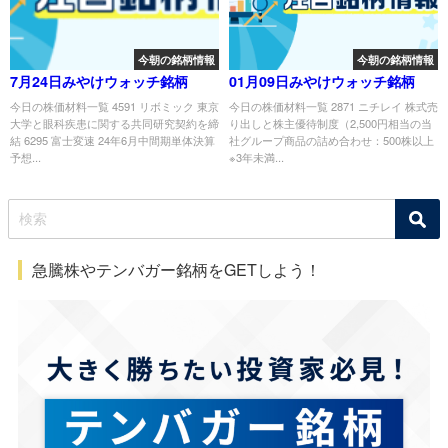
今朝の銘柄情報
今朝の銘柄情報
7月24日みやけウォッチ銘柄
01月09日みやけウォッチ銘柄
今日の株価材料一覧 4591 リボミック 東京
今日の株価材料一覧 2871 ニチレイ 株式売
大学と眼科疾患に関する共同研究契約を締
り出しと株主優待制度（2,500円相当の当
結 6295 富士変速 24年6月中間期単体決算
社グループ商品の詰め合わせ：500株以上
予想...
※3年未満...
急騰株やテンバガー銘柄をGETしよう！