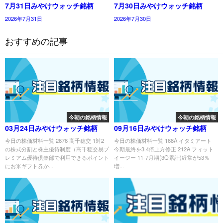
7月31日みやけウォッチ銘柄
7月30日みやけウォッチ銘柄
2026年7月31日
2026年7月30日
おすすめの記事
今朝の銘柄情報
今朝の銘柄情報
03月24日みやけウォッチ銘柄
09月16日みやけウォッチ銘柄
今日の株価材料一覧 2676 高千穂交 1対2
今日の株価材料一覧 168A イタミアート
の株式分割と株主優待制度（高千穂交易プ
今期最終を3.4倍上方修正 212A フィット
レミアム優待倶楽部で利用できるポイント
イージー 11-7月期(3Q累計)経常が53％
にお米ギフト券か...
増...