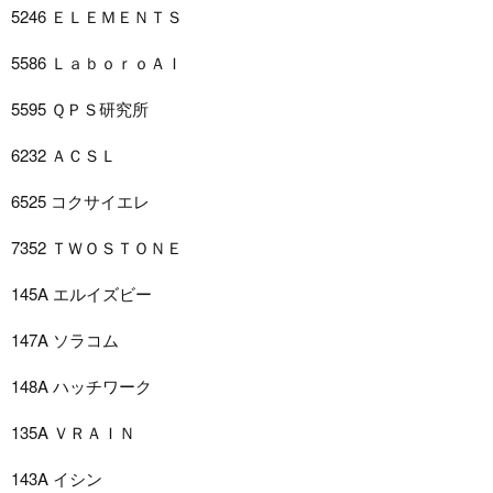
5246 ＥＬＥＭＥＮＴＳ
5586 ＬａｂｏｒｏＡＩ
5595 ＱＰＳ研究所
6232 ＡＣＳＬ
6525 コクサイエレ
7352 ＴＷＯＳＴＯＮＥ
145A エルイズビー
147A ソラコム
148A ハッチワーク
135A ＶＲＡＩＮ
143A イシン