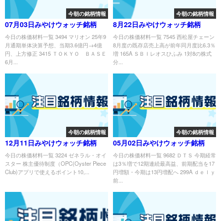
今朝の銘柄情報
今朝の銘柄情報
07月03日みやけウォッチ銘柄
8月22日みやけウォッチ銘柄
今日の株価材料一覧 3494 マリオン 25年9
今日の株価材料一覧 7545 西松屋チェーン
月通期単体決算予想、当期3.6億円→4億
8月度の既存店売上高が前年同月度比6.3％
円、上方修正 3415 ＴＯＫＹＯ ＢＡＳＥ
増 165A ＳＢＩレオスひふみ 1対8の株式
6月...
分...
今朝の銘柄情報
今朝の銘柄情報
12月11日みやけウォッチ銘柄
05月02日みやけウォッチ銘柄
今日の株価材料一覧 3224 ゼネラル・オイ
今日の株価材料一覧 9682 ＤＴＳ 今期経常
スター 株主優待制度（OPC(Oyster Piece
は3％増で12期連続最高益、前期配当を17
Club)アプリで使えるポイント10,...
円増額・今期は13円増配へ 299A ｄｅｌｙ
前...