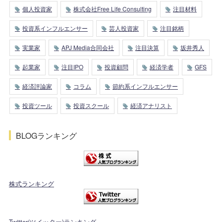
個人投資家
株式会社Free Life Consulting
注目材料
投資系インフルエンサー
芸人投資家
注目銘柄
実業家
APJ Media合同会社
注目決算
坂井秀人
起業家
注目IPO
投資顧問
経済学者
GFS
経済評論家
コラム
節約系インフルエンサー
投資ツール
投資スクール
経済アナリスト
BLOGランキング
株式ランキング
Twitter(ツイッター)ランキング