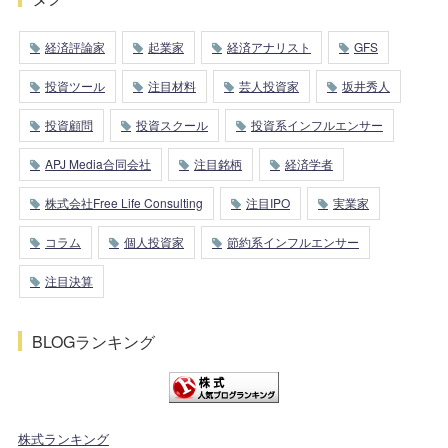
経済評論家
起業家
経済アナリスト
GFS
投資ツール
注目材料
芸人投資家
坂井秀人
投資顧問
投資スクール
投資系インフルエンサー
APJ Media合同会社
注目銘柄
経済学者
株式会社Free Life Consulting
注目IPO
実業家
コラム
個人投資家
節約系インフルエンサー
注目決算
BLOGランキング
株式ランキング