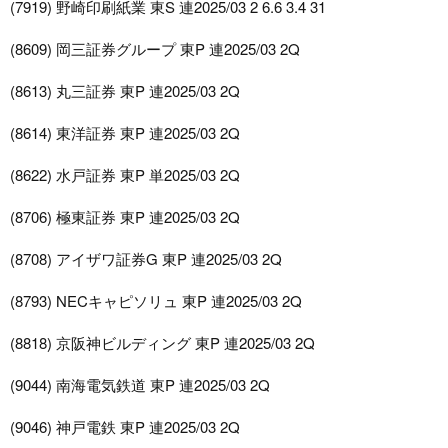
(7919) 野崎印刷紙業 東S 連2025/03 2 6.6 3.4 31
(8609) 岡三証券グループ 東P 連2025/03 2Q
(8613) 丸三証券 東P 連2025/03 2Q
(8614) 東洋証券 東P 連2025/03 2Q
(8622) 水戸証券 東P 単2025/03 2Q
(8706) 極東証券 東P 連2025/03 2Q
(8708) アイザワ証券G 東P 連2025/03 2Q
(8793) NECキャピソリュ 東P 連2025/03 2Q
(8818) 京阪神ビルディング 東P 連2025/03 2Q
(9044) 南海電気鉄道 東P 連2025/03 2Q
(9046) 神戸電鉄 東P 連2025/03 2Q