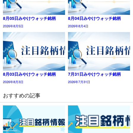
8月05日みやけウォッチ銘柄
8月04日みやけウォッチ銘柄
2026年8月5日
2026年8月4日
8月03日みやけウォッチ銘柄
7月31日みやけウォッチ銘柄
2026年8月3日
2026年7月31日
おすすめの記事