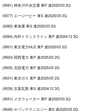
(9081) 神奈川中央交通 東P 連2025/03 2Q
(9377) エージーピー 東S 連2025/03 2Q
(9380) 東海運 東S 連2025/03 2Q
(9384) 内外トランスライン 東P 連2024/12 3Q
(9501) 東京電力HLD 東P 連2025/03 2Q
(9503) 関西電力 東P 連2025/03 2Q
(9505) 北陸電力 東P 連2025/03 2Q
(9531) 東京ガス 東P 連2025/03 2Q
(9539) 京葉瓦斯 東S 連2024/12 3Q
(9551) メタウォーター 東P 連2025/03 2Q
(9640) セゾンテクノロジー 東S 連2025/03 2Q