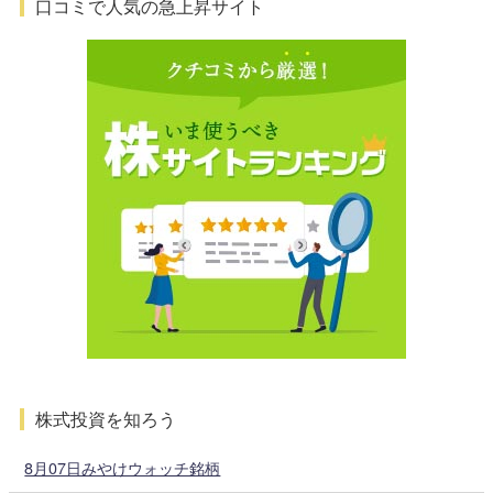
口コミで人気の急上昇サイト
株式投資を知ろう
8月07日みやけウォッチ銘柄