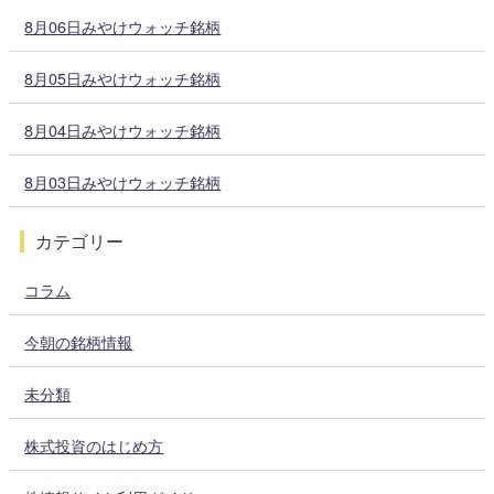
8月06日みやけウォッチ銘柄
8月05日みやけウォッチ銘柄
8月04日みやけウォッチ銘柄
8月03日みやけウォッチ銘柄
カテゴリー
コラム
今朝の銘柄情報
未分類
株式投資のはじめ方