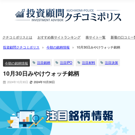
クチコミポリスとは
おすすめ株サイトランキング
株サイト一覧
新着の口コミ一
投資顧問クチコミポリス
今朝の銘柄情報
10月30日みやけウォッチ銘柄
注目銘柄
注目IPO
注目材料
注目決算
今朝の銘柄情報
10月30日みやけウォッチ銘柄
2024年10月30日
2024年10月30日