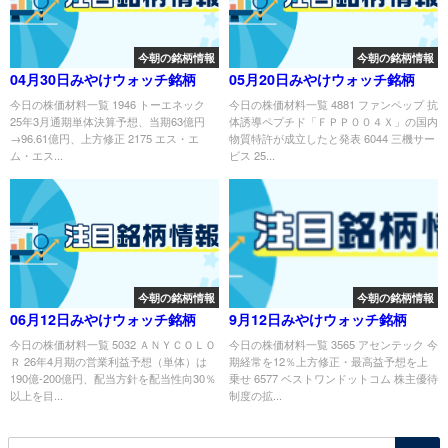
今朝の銘柄情報
今朝の銘柄情報
04月30日みやけウォッチ銘柄
05月20日みやけウォッチ銘柄
今日の株価材料一覧 1946 トーエネック
今日の株価材料一覧 4881 ファンペップ 抗
25年3月通期単体決算予想、当期63億円
体誘導ペプチド「ＦＰＰ００４Ｘ」の国内
→96.61億円、上方修正 2175 エス・エ
物質特許が成立したと発表 6044 三機サー
ム・エス...
ビス 25...
今朝の銘柄情報
今朝の銘柄情報
06月12日みやけウォッチ銘柄
9月12日みやけウォッチ銘柄
今日の株価材料一覧 5032 ＡＮＹＣＯＬＯ
今日の株価材料一覧 3565 アセンテック 今
Ｒ 26年4月期の営業利益予想（単体）は
期経常を12％上方修正・最高益予想を上
190億-200億円、配当方針を配当性向30％
乗せ 6577 ベストワンドットコム 株主優待
以上を目...
制度の拡...