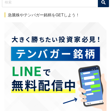
急騰株やテンバガー銘柄をGETしよう！