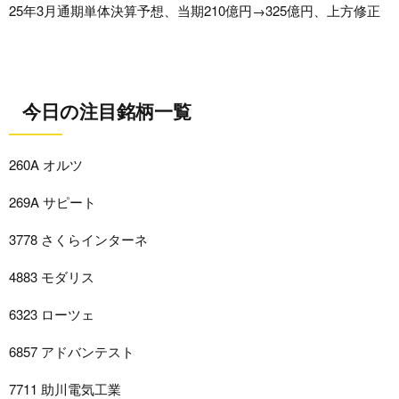
25年3月通期単体決算予想、当期210億円→325億円、上方修正
今日の注目銘柄一覧
260A オルツ
269A サピート
3778 さくらインターネ
4883 モダリス
6323 ローツェ
6857 アドバンテスト
7711 助川電気工業