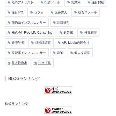
経済アナリスト
投資ツール
実業家
注目銘柄
注目IPO
コラム
坂井秀人
投資スクール
節約系インフルエンサー
注目材料
株式会社Free Life Consulting
起業家
投資顧問
経済学者
経済評論家
APJ Media合同会社
投資系インフルエンサー
GFS
個人投資家
芸人投資家
注目決算
BLOGランキング
株式ランキング