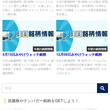
今日の株価材料一覧 9238 バリュークリエ
今日の株価材料一覧 8358 スルガ銀行 前期
ーション 新たな事業として「お墓じまい
配当を7円増額修正、自社株買いや消却も
の窓口」を開始 5591 ＡＶＩＬＥＮ Ｋｉｅ
8031 三井物産 シンガポール漢方薬製造販
ｉ（東京都...
売企業ユ...
今朝の銘柄情報
今朝の銘柄情報
3月13日みやけウォッチ銘柄
12月09日みやけウォッチ銘柄
今日の株価材料一覧 7198 ＳＢＩアルヒ 株
今日の株価材料一覧 3475 グッドコムアセ
主優待（SBI VCトレード経由でXRP（暗
ット 上場10周年記念株主優待（年間で10
号資産）を進呈：100株以上※保有株数と
万円分《4月期5万円、10月期5万円》のデ
継続期間...
ジタルギフ...
急騰株やテンバガー銘柄をGETしよう！