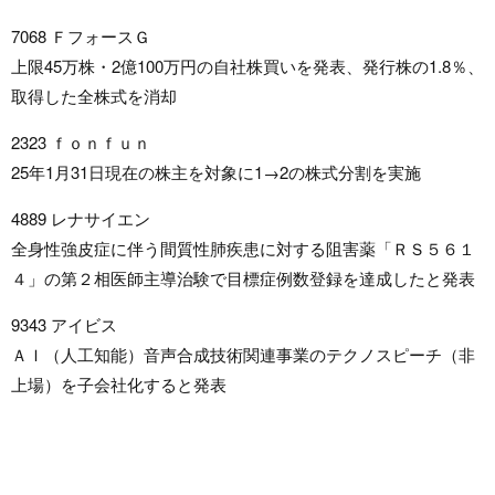
7068 ＦフォースＧ
上限45万株・2億100万円の自社株買いを発表、発行株の1.8％、
取得した全株式を消却
2323 ｆｏｎｆｕｎ
25年1月31日現在の株主を対象に1→2の株式分割を実施
4889 レナサイエン
全身性強皮症に伴う間質性肺疾患に対する阻害薬「ＲＳ５６１
４」の第２相医師主導治験で目標症例数登録を達成したと発表
9343 アイビス
ＡＩ（人工知能）音声合成技術関連事業のテクノスピーチ（非
上場）を子会社化すると発表