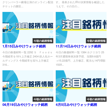
クリンパーラー劇場公演のオンライン配信
す。 発表されたIRや決算情報を確認した
チケットの贈呈...
うえで、その日の...
今朝の銘柄情報
今朝の銘柄情報
1月15日みやけウォッチ銘柄
11月14日みやけウォッチ銘柄
今日の株価材料一覧 2292 Ｓ Ｆｏｏｄｓ
今日の株価材料一覧 1384 ホクリヨウ 25
今期経常を18％上方修正 2404 鉄人化ホー
年3月通期単体決算予想、当期9.6億円
ルディングス 今期経常を32％上方修正
→15.22億円、上方修正、配当も14円増額
316...
155A...
今朝の銘柄情報
今朝の銘柄情報
06月19日みやけウォッチ銘柄
4月5日みやけウォッチ銘柄