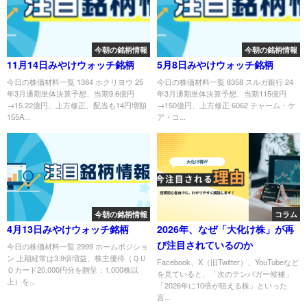
今朝の銘柄情報
今朝の銘柄情報
11月14日みやけウォッチ銘柄
5月8日みやけウォッチ銘柄
今日の株価材料一覧 1384 ホクリヨウ 25
今日の株価材料一覧 8358 スルガ銀行 24
年3月通期単体決算予想、当期9.6億円
年3月通期単体決算予想、当期115億円
→15.22億円、上方修正、配当も14円増額
→150億円、上方修正 6062 チャーム・ケ
155A...
ア・コ...
今朝の銘柄情報
コラム
4月13日みやけウォッチ銘柄
2026年、なぜ「大化け株」が再
び注目されているのか
今日の株価材料一覧 2999 ホームポジショ
ン 上期経常は3.9倍増益、株主優待（ＱＵ
Facebook、X（旧Twitter）、YouTubeなど
Ｏカード20,000円分を贈呈：1,000株以
を見ていると、「次のテンバガー候補」
上）を...
「2026年に10倍が狙える株」といった
言...