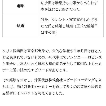
幼少期は喘息持ちで家から出られず
趣味
本を読むこと好きだった
独身、タレント・実業家のおかざき
結婚
なな氏と結婚し離婚（正式な離婚日
は非公開）
クリス岡崎氏は東京都出身で、公的な学歴や生年月日はほとん
ど公表されていないものの、40代半ばでアンソニー・ロビンズ
と出会い、本人いわく日本人初の直弟子として60回以上もセミ
ナーに通い詰めたエピソードがあります。
その経験を生かし、帰国後は
株式会社スピードコーチング
を立
ち上げ、自己啓発本やセミナーを通して多くの起業家や経営者
志望者にインパクトを与えてきました。