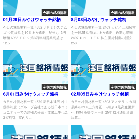
今朝の銘柄情報
今朝の銘柄情報
01月29日みやけウォッチ銘柄
8月08日みやけウォッチ銘柄
今日の株価材料一覧 4832 ＪＦＥシステム
今日の株価材料一覧 2469 ヒビノ 上期経常
ズ 今期経常を10％上方修正、配当も13円
を一転25％増益に上方修正、通期も増額
増額 6955 ＦＤＫ 第3四半期営業利益は
2497 ＵＮＩＴＥＤ 株主優待制度の新設
12.5...
250...
今朝の銘柄情報
今朝の銘柄情報
6月01日みやけウォッチ銘柄
02月05日みやけウォッチ銘柄
今日の株価材料一覧 1879 新日本建設 株主
今日の株価材料一覧 4503 アステラス 今期
優待制度（グループ会社である新日本コミ
最終を39％上方修正・7期ぶり最高益更新
ュニティーでの建物の修繕・改修工事代金
へ 1994 高橋ウォール 25年12月通期連結
3％割引、室内リ...
決算...